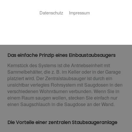
Ob Renovierung oder Neubau – die Installation einer
Datenschutz
Impressum
zentralen Staubsaugeranlage bringt viele Vorteile: Sie
saugen deutlich leiser, komfortabler und gründlicher.
Diese clevere Lösung ist ideal für Allergiker und
Asthmatiker.
Das einfache Prinzip eines Einbaustaubsaugers
Kernstück des Systems ist die Antriebseinheit mit
Sammelbehälter, die z. B. im Keller oder in der Garage
platziert wird. Der Zentralstaubsauger ist durch ein
unsichtbar verlegtes Rohrsystem mit Saugdosen in den
verschiedenen Wohnräumen verbunden. Wenn Sie in
einem Raum saugen wollen, stecken Sie einfach nur
einen Saugschlauch in die Saugdose an der Wand.
Die Vorteile einer zentralen Staubsaugeranlage