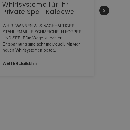
Whirlsysteme für Ihr
Gesta
Private Spa | Kaldewei
alltä
HANS
WHIRLWANNEN AUS NACHHALTIGER
STAHL-EMAILLE SCHMEICHELN KÖRPER
Stil für 
UND SEELEDie Wege zu echter
HANSAGENE
Entspannung sind sehr individuell. Mit vier
von Wascht
neuen Whirlsystemen bietet…
unterschi
konzipiert
WEITERLESEN >>
WEITERL