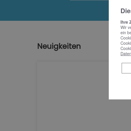
Die
Ihre 
Wir v
ein b
Cooki
Cooki
Neuigkeiten
Cooki
Daten