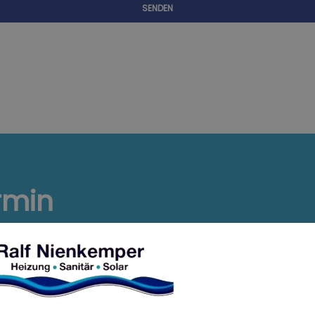
SENDEN
rmin
em Online Termine anfragen!